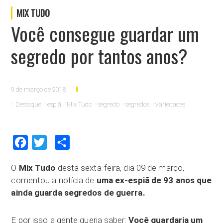
MIX TUDO
Você consegue guardar um
segredo por tantos anos?
9 de março de 2018
Destaque
espiã
Mix Tudo
segredo
segredos
Variedades
Facebook
Twitter
Compartilhar
O
Mix Tudo
desta sexta-feira, dia 09 de março,
comentou a notícia de
uma ex-espiã de 93 anos que
ainda guarda segredos de guerra.
E por isso a gente queria saber:
Você guardaria um