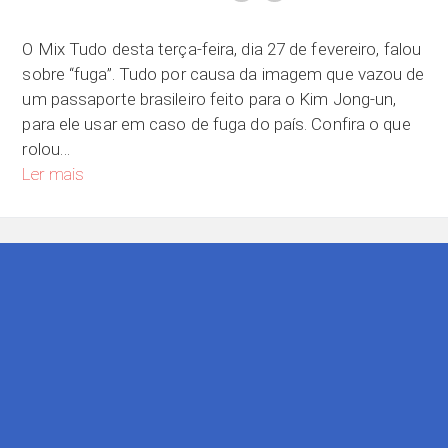
O Mix Tudo desta terça-feira, dia 27 de fevereiro, falou
sobre “fuga”. Tudo por causa da imagem que vazou de
um passaporte brasileiro feito para o Kim Jong-un,
para ele usar em caso de fuga do país. Confira o que
rolou…
Se você tivesse que fugir do país, para onde você iria?
Ler mais