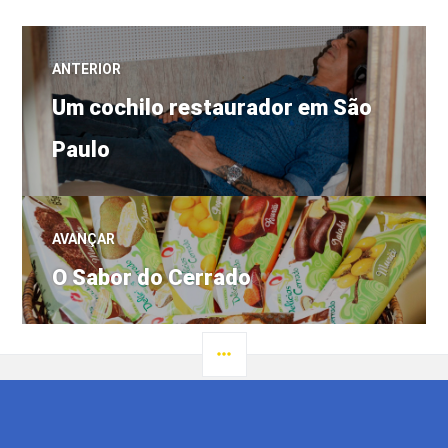
Navegação
ANTERIOR
Post
de
Um cochilo restaurador em São
anterior:
Paulo
Post
AVANÇAR
Próximo
O Sabor do Cerrado
post:
LATERAL