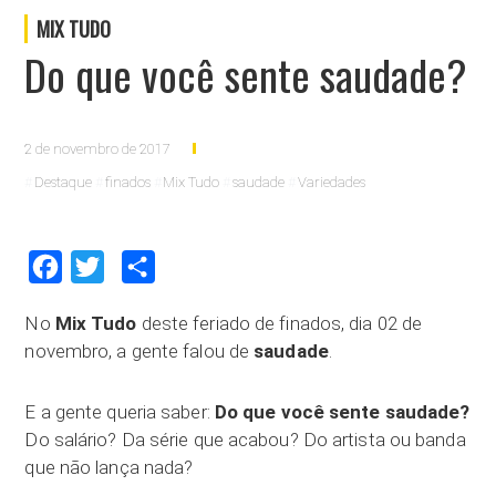
MIX TUDO
Do que você sente saudade?
2 de novembro de 2017
Destaque
finados
Mix Tudo
saudade
Variedades
Facebook
Twitter
Compartilhar
No
Mix Tudo
deste feriado de finados, dia 02 de
novembro, a gente falou de
saudade
.
E a gente queria saber:
Do que você sente saudade?
Do salário? Da série que acabou? Do artista ou banda
que não lança nada?