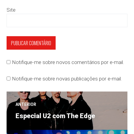
Site
Notifique-me sobre novos comentários por e-mail.
Notifique-me sobre novas publicações por e-mail.
Navegação
ANTERIOR
Post
de
Especial U2 com The Edge
anterior: