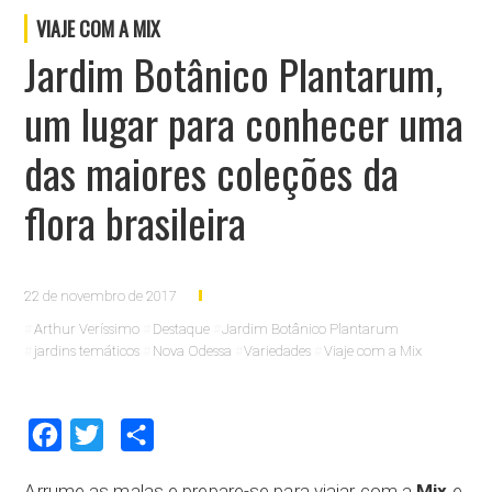
VIAJE COM A MIX
Jardim Botânico Plantarum,
um lugar para conhecer uma
das maiores coleções da
flora brasileira
22 de novembro de 2017
Arthur Veríssimo
Destaque
Jardim Botânico Plantarum
jardins temáticos
Nova Odessa
Variedades
Viaje com a Mix
Facebook
Twitter
Compartilhar
Arrume as malas e prepare-se para viajar com a
Mix
e